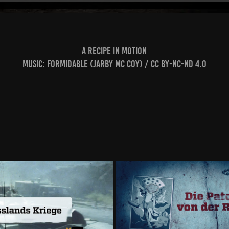
A recipe in motion
Music: formidable (jarby mc coy) / CC BY-NC-ND 4.0
Russlands Kriege
Die Paten von der R
2023
2019